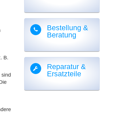
Bestellung &
n
Beratung
. B.
Reparatur &
Ersatzteile
 sind
Die
ndere