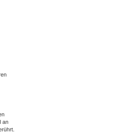
ren
en
l an
rührt.