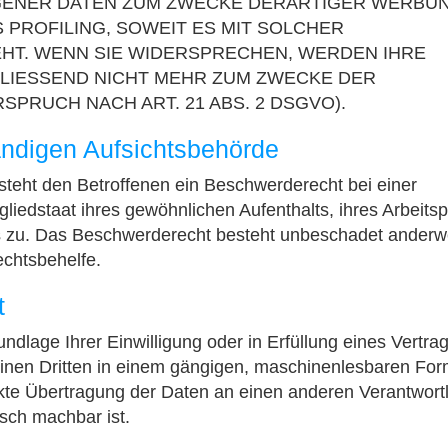
GENER DATEN ZUM ZWECKE DERARTIGER WERBU
S PROFILING, SOWEIT ES MIT SOLCHER
HT. WENN SIE WIDERSPRECHEN, WERDEN IHRE
IESSEND NICHT MEHR ZUM ZWECKE DER
RUCH NACH ART. 21 ABS. 2 DSGVO).
ändigen Aufsichtsbehörde
teht den Betroffenen ein Beschwerderecht bei einer
liedstaat ihres gewöhnlichen Aufenthalts, ihres Arbeitsp
 zu. Das Beschwerderecht besteht unbeschadet anderwe
echtsbehelfe.
t
ndlage Ihrer Einwilligung oder in Erfüllung eines Vertra
 einen Dritten in einem gängigen, maschinenlesbaren For
ekte Übertragung der Daten an einen anderen Verantwort
isch machbar ist.