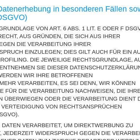
Datenerhebung in besonderen Fällen so
1 DSGVO)
UNDLAGE VON ART. 6 ABS. 1 LIT. E ODER F DSG
RECHT, AUS GRÜNDEN, DIE SICH AUS IHRER
EGEN DIE VERARBEITUNG IHRER
RUCH EINZULEGEN; DIES GILT AUCH FÜR EIN A
ROFILING. DIE JEWEILIGE RECHTSGRUNDLAGE, A
 ENTNEHMEN SIE DIESER DATENSCHUTZERKLÄRU
WERDEN WIR IHRE BETROFFENEN
EHR VERARBEITEN, ES SEI DENN, WIR KÖNNEN
FÜR DIE VERARBEITUNG NACHWEISEN, DIE IHR
EN ÜBERWIEGEN ODER DIE VERARBEITUNG DIENT 
 VERTEIDIGUNG VON RECHTSANSPRÜCHEN
SGVO).
DATEN VERARBEITET, UM DIREKTWERBUNG ZU
T, JEDERZEIT WIDERSPRUCH GEGEN DIE VERARBE