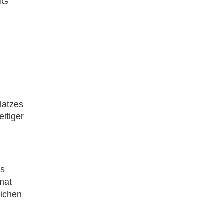
NG
latzes
itiger
gs
mat
lichen