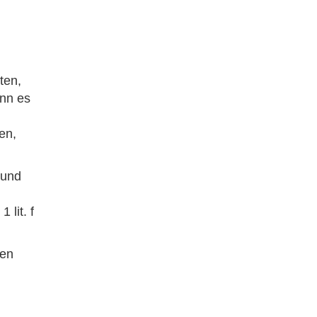
ten,
ann es
en,
 und
 lit. f
ten