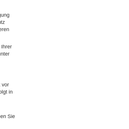
gung
tz
eren
Ihrer
nter
 vor
lgt in
den Sie